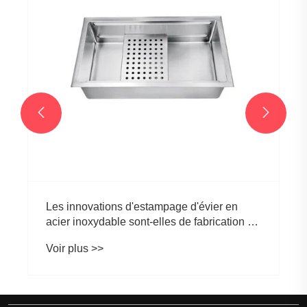


Les innovations d'estampage d'évier en
acier inoxydable sont-elles de fabrication de
la fabrication de la cuisine et des salles de
Voir plus >>
bain?