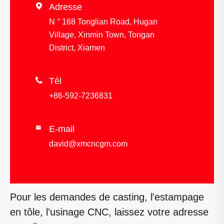

Adresse
N ° 168 Tonglian Road, Hugan
Village, Xinmin Town, Tongan
District, Xiamen

Tél
+86-592-7236831
E-mail

david@xmcncgm.com
Pour les demandes de casting, l'estampage
en tôle, l'usinage CNC, laissez votre adresse