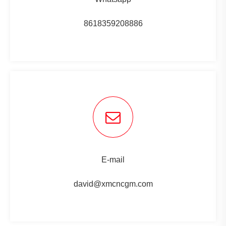
8618359208886
E-mail
david@xmcncgm.com