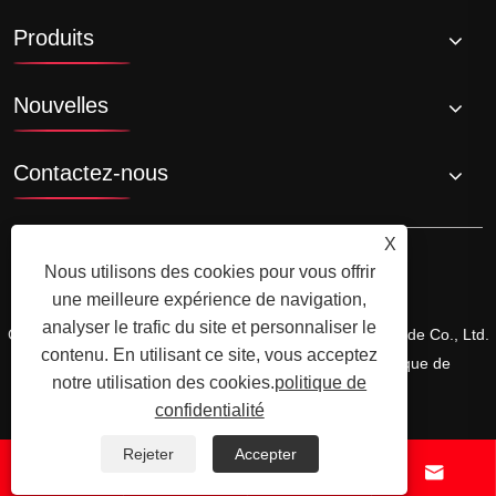
Produits
Nouvelles
Contactez-nous
X
Nous utilisons des cookies pour vous offrir
une meilleure expérience de navigation,
analyser le trafic du site et personnaliser le
Copyright © 2024 Xiamen Xiangxing Xin Industry and Trade Co., Ltd.
contenu. En utilisant ce site, vous acceptez
Tous droits réservés.
Links
Sitemap
RSS
XML
politique de
notre utilisation des cookies.
politique de
confidentialité
confidentialité
Rejeter
Accepter



