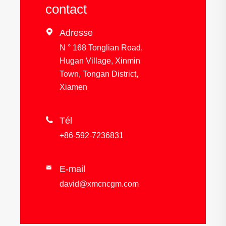
contact

Adresse
N ° 168 Tonglian Road,
Hugan Village, Xinmin
Town, Tongan District,
Xiamen

Tél
+86-592-7236831
E-mail

david@xmcncgm.com