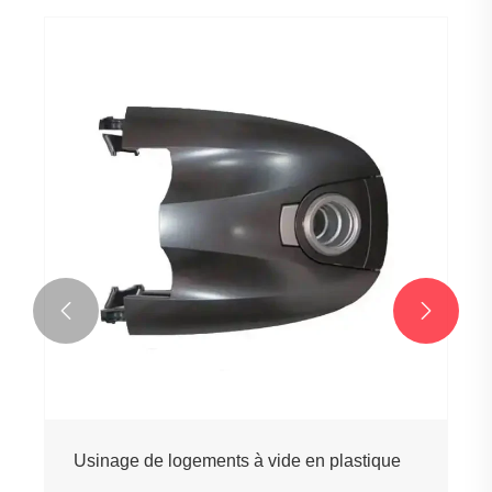


 en plastique
Usinage de la bague de retenue e
plastique