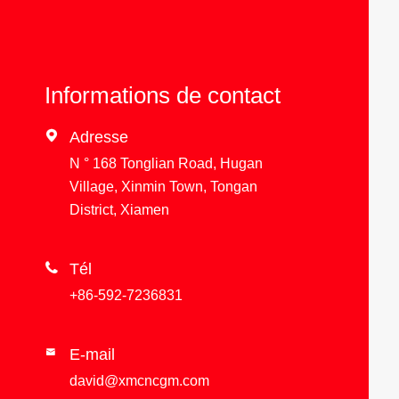
Informations de contact

Adresse
N ° 168 Tonglian Road, Hugan
Village, Xinmin Town, Tongan
District, Xiamen

Tél
+86-592-7236831
E-mail

david@xmcncgm.com