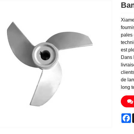
Bam
Xiamen
fourni
pales 
techni
est pl
Dans l
livrai
client
de lam
long t
F