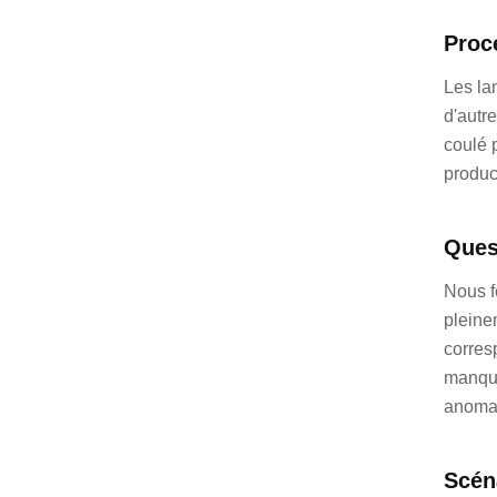
Proc
Les la
d'autr
coulé p
produc
Ques
Nous f
pleine
corres
manque
anomal
Scéna