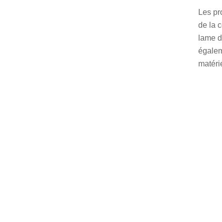
Les pr
de la c
lame d
égalem
matéri