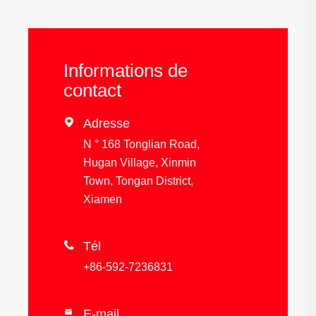
Informations de
contact

Adresse
N ° 168 Tonglian Road,
Hugan Village, Xinmin
Town, Tongan District,
Xiamen

Tél
+86-592-7236831
E-mail
